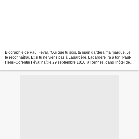
Biographie de Paul Féval. "Qui que tu sois, ta main gardera ma marque. Je
te reconnaîtrai. Et si tu ne viens pas à Lagardère, Lagardère ira à toi". Paul-
Henri-Corentin Féval naît le 29 septembre 1816, à Rennes, dans l'hôtel de
Blossac, une demeure cossue...