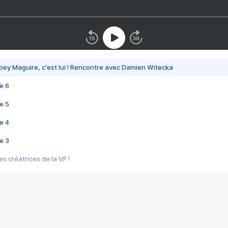
bey Maguire, c'est lui ! Rencontre avec Damien Witecka
e 6
e 5
e 4
e 3
s créatrices de la VF !
e 2
e 1
e Mektoub My Love arrive enfin ! Rencontre avec Shaïn Boumedine et Sal