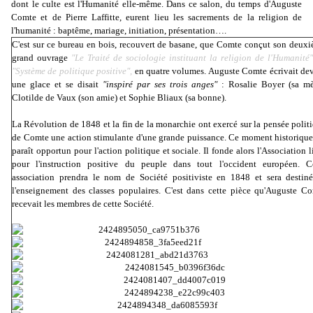
dont le culte est l'Humanité elle-même. Dans ce salon, du temps d'Auguste
Comte et de Pierre Laffitte, eurent lieu les sacrements de la religion de
l'humanité : baptême, mariage, initiation, présentation….
C'est sur ce bureau en bois, recouvert de basane, que Comte conçut son deux
grand ouvrage
"Le Traité de sociologie instituant la religion de l'Humanité
"Système de politique positive",
en quatre volumes. Auguste Comte écrivait de
une glace et se disait
"inspiré par ses trois anges"
: Rosalie Boyer (sa mè
Clotilde de Vaux (son amie) et Sophie Bliaux (sa bonne).
La Révolution de 1848 et la fin de la monarchie ont exercé sur la pensée polit
de Comte une action stimulante d'une grande puissance. Ce moment historique
paraît opportun pour l'action politique et sociale. Il fonde alors l'Association l
pour l'instruction positive du peuple dans tout l'occident européen. C
association prendra le nom de Société positiviste en 1848 et sera destin
l'enseignement des classes populaires. C'est dans cette pièce qu'Auguste C
recevait les membres de cette Société.