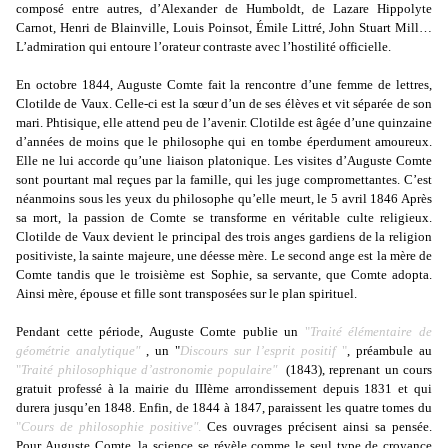
composé entre autres, d’Alexander de Humboldt, de Lazare Hippolyte
Carnot, Henri de Blainville, Louis Poinsot, Émile Littré, John Stuart Mill…
L’admiration qui entoure l’orateur contraste avec l’hostilité officielle.
En octobre 1844, Auguste Comte fait la rencontre d’une femme de lettres,
Clotilde de Vaux. Celle-ci est la sœur d’un de ses élèves et vit séparée de son
mari. Phtisique, elle attend peu de l’avenir. Clotilde est âgée d’une quinzaine
d’années de moins que le philosophe qui en tombe éperdument amoureux.
Elle ne lui accorde qu’une liaison platonique. Les visites d’Auguste Comte
sont pourtant mal reçues par la famille, qui les juge compromettantes. C’est
néanmoins sous les yeux du philosophe qu’elle meurt, le 5 avril 1846 Après
sa mort, la passion de Comte se transforme en véritable culte religieux.
Clotilde de Vaux devient le principal des trois anges gardiens de la religion
positiviste, la sainte majeure, une déesse mère. Le second ange est la mère de
Comte tandis que le troisième est Sophie, sa servante, que Comte adopta.
Ainsi mère, épouse et fille sont transposées sur le plan spirituel.
Pendant cette période, Auguste Comte publie un
"
Traité élémentaire de
géométrie analytique"
, un "
Discours sur l’esprit positif
"
, préambule au
"
Traité philosophique d’astronomie populaire"
(1843), reprenant un cours
gratuit professé à la mairie du IIIème arrondissement depuis 1831 et qui
durera jusqu’en 1848. Enfin, de 1844 à 1847, paraissent les quatre tomes du
"
Cours de philosophie positive"
.
Ces ouvrages précisent ainsi sa pensée.
Pour Auguste Comte, la science se révèle comme le seul type de croyance