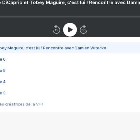
 DiCaprio et Tobey Maguire, c'est lui ! Rencontre avec Dam
bey Maguire, c'est lui ! Rencontre avec Damien Witecka
e 6
e 5
e 4
e 3
s créatrices de la VF !
e 2
e 1
e Mektoub My Love arrive enfin ! Rencontre avec Shaïn Boumedine et Sal