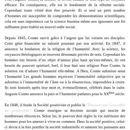
efficace. En conséquence, elle est le fondement de la réforme sociale.
Cependant toute vérité doit être prouvée. Et si seul un petit nombre
d’hommes est susceptible de comprendre les démonstrations scientifiques,
cela est sans importance car la science fournira même aux ignorants une foi
suffisante pour établir un nouvel ordre social.
Depuis 1845, Comte survit grâce à l’argent que lui versent ses disciples.
Cette gêne financière ne ralentit pourtant pas son activité. En 1847, il
annonce la fondation de la religion de l’humanité. Avec la science, les
croyances théologiques se trouvent désormais privées de sens. Cependant les
hommes ont besoin d’un objet d’amour plus haut qu’eux-mêmes, ils ont
besoin du pouvoir spirituel, bref, il leur faut une religion Pour Comte, la
solution est d’adorer l’humanité elle-même. A Dieu, Comte substitue ainsi
l’humanité Les grands hommes reçoivent l’immortalité subjective qui se
substitue à l’immortalité de l’âme ou à la résurrection, impossibles à croire.
Ils sont honorés après leur mort et, éventuellement, célébrés dans le culte.
ème
Auguste Comte annonce la paix et l’harmonie parfaites pour le XX
siècle.
En 1848, il fonde la Société positiviste et publie le
"
Discours sur l’ensemble
du positivisme"
.
Comte enseigne sa doctrine sociale qui suscite de
nombreuses réticences. Selon lui, le pouvoir doit régler la vie intérieure des
hommes pour les amener à vivre en commun. Dans la société positive, celui-
ci devra à la fois justifier la société industrielle et ramener les puissants aux