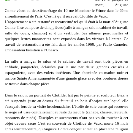
mort, Auguste
Comte vécut au deuxième étage du 10 rue Monsieur le Prince dans le 6ème
arrondissement de Paris. C’est là qu’il recevait Clotilde de Vaux.
L’appartement a été restauré et reconstitué tel qu’il était à la mort d’Auguste
Comte. Il se compose de cinq pièces (salle à manger, salon, cabinet de travail,
salle de cours, chambre) et d’un vestibule. Ses affaires personnelles et
quelques lettres manuscrites sont exposées dans les vitrines à l’entrée. Ce
travail de restauration a été fait, dans les années 1960, par Paulo Carneiro,
ambassadeur brésilien à l’Unesco.
La salle à manger, le salon et le cabinet de travail sont trois pièces en
enfilade, parquetées, éclairées par la rue par deux grandes croisées à
espagnolette, avec des volets intérieurs. Une cheminée en marbre noir et
marbre Sainte Anne, surmontée d'une grande glace avec des bordures dorées
se trouve dans chaque pièce.
Dans le salon, un portrait de Clotilde, fait par le peintre et sculpteur Etex, a
été suspendu juste au-dessus du fauteuil en bois d'acajou sur lequel elle
s'asseyait lors de sa visite hebdomadaire. L'étoffe de soie cerise qui recouvre
le siège est usée contrairement au reste du meublé (canapé, chaises, fauteuils,
tabourets de pieds). Disciples et successeurs n'ont pas voulu toucher à cet
objet devenu sacré C'est en souvenir de Clotilde de Vaux, morte 16 mois
après leur rencontre, qu'Auguste Comte conçoit et met en place une religion