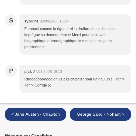
S
sybilline
02/09/2008 16:24
Etonnant comme la rigueur et la droiture de cet homme
imprègne sa demeure!<br /> Merci pour ce travail
biographique et iconographique immense et toujours
passionnant.
P
pfck
27/08/2008 19:13
Rhooooooooooo on va pas chipoter pour un r ou un t ...<br />
<br /> Corrigé ;-)
< Jane Austen - Chawton
George Sand - Nohant >
Hébergé par Canalblog