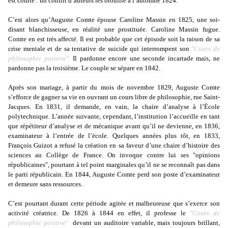
est courte : un conflit d’auteurs les brouille à l’automne 1824.
C’est alors qu’Auguste Comte épouse Caroline Massin en 1825, une soi-
disant blanchisseuse, en réalité une prostituée. Caroline Massin fugue.
Comte en est très affecté. Il est probable que cet épisode soit la raison de sa
crise mentale et de sa tentative de suicide qui interrompent son
"
Cours de
philosophie positive"
.
Il pardonne encore une seconde incartade mais, ne
pardonne pas la troisième. Le couple se sépare en 1842.
Après son mariage, à partir du mois de novembre 1829, Auguste Comte
s’efforce de gagner sa vie en ouvrant un cours libre de philosophie, rue Saint-
Jacques. En 1831, il demande, en vain, la chaire d’analyse à l’École
polytechnique. L’année suivante, cependant, l’institution l’accueille en tant
que répétiteur d’analyse et de mécanique avant qu’il ne devienne, en 1836,
examinateur à l’entrée de l’école. Quelques années plus tôt, en 1833,
François Guizot a refusé la création en sa faveur d’une chaire d’histoire des
sciences au Collège de France. On invoque contre lui ses "opinions
républicaines", pourtant à tel point marginales qu’il ne se reconnaît pas dans
le parti républicain. En 1844, Auguste Comte perd son poste d’examinateur
et demeure sans ressources.
C’est pourtant durant cette période agitée et malheureuse que s’exerce son
activité créatrice. De 1826 à 1844 en effet, il professe le
"
Cours de
philosophie positive"
devant un auditoire variable, mais toujours brillant,