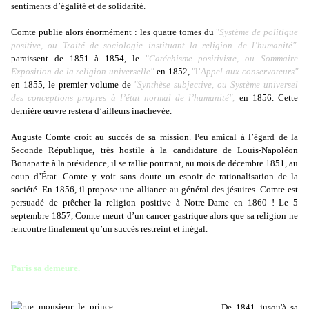
sentiments d’égalité et de solidarité.
Comte publie alors énormément : les quatre tomes du
"
Système de politique
positive, ou Traité de sociologie instituant la religion de l’humanité"
paraissent de 1851 à 1854, le
"
Catéchisme positiviste, ou Sommaire
Exposition de la religion universelle"
en 1852,
"l’
Appel aux conservateurs"
en 1855, le premier volume de
"Synthèse subjective, ou Système universel
des conceptions propres à l’état normal de l’humanité"
,
en 1856. Cette
dernière œuvre restera d’ailleurs inachevée.
Auguste Comte croit au succès de sa mission. Peu amical à l’égard de la
Seconde République, très hostile à la candidature de Louis-Napoléon
Bonaparte à la présidence, il se rallie pourtant, au mois de décembre 1851, au
coup d’État. Comte y voit sans doute un espoir de rationalisation de la
société. En 1856, il propose une alliance au général des jésuites. Comte est
persuadé de prêcher la religion positive à Notre-Dame en 1860 ! Le 5
septembre 1857, Comte meurt d’un cancer gastrique alors que sa religion ne
rencontre finalement qu’un succès restreint et inégal.
Paris sa demeure.
De 1841 jusqu'à sa