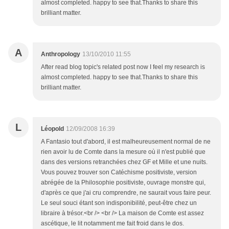
almost completed. happy to see that.Thanks to share this
brilliant matter.
A
Anthropology
13/10/2010 11:55
After read blog topic's related post now I feel my research is
almost completed. happy to see that.Thanks to share this
brilliant matter.
L
Léopold
12/09/2008 16:39
A Fantasio tout d'abord, il est malheureusement normal de ne
rien avoir lu de Comte dans la mesure où il n'est publié que
dans des versions retranchées chez GF et Mille et une nuits.
Vous pouvez trouver son Catéchisme positiviste, version
abrégée de la Philosophie positiviste, ouvrage monstre qui,
d'après ce que j'ai cru comprendre, ne saurait vous faire peur.
Le seul souci étant son indisponibilité, peut-être chez un
libraire à trésor.<br /> <br /> La maison de Comte est assez
ascétique, le lit notamment me fait froid dans le dos.