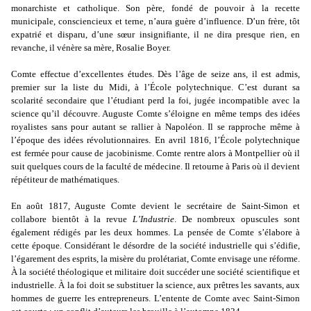
monarchiste et catholique. Son père, fondé de pouvoir à la recette
municipale, consciencieux et terne, n’aura guère d’influence. D’un frère, tôt
expatrié et disparu, d’une sœur insignifiante, il ne dira presque rien, en
revanche, il vénère sa mère, Rosalie Boyer.
Comte effectue d’excellentes études. Dès l’âge de seize ans, il est admis,
premier sur la liste du Midi, à l’École polytechnique. C’est durant sa
scolarité secondaire que l’étudiant perd la foi, jugée incompatible avec la
science qu’il découvre. Auguste Comte s’éloigne en même temps des idées
royalistes sans pour autant se rallier à Napoléon. Il se rapproche même à
l’époque des idées révolutionnaires. En avril 1816, l’École polytechnique
est fermée pour cause de jacobinisme. Comte rentre alors à Montpellier où il
suit quelques cours de la faculté de médecine. Il retourne à Paris où il devient
répétiteur de mathématiques.
En août 1817, Auguste Comte devient le secrétaire de Saint-Simon et
collabore bientôt à la revue
L’Industrie
. De nombreux opuscules sont
également rédigés par les deux hommes. La pensée de Comte s’élabore à
cette époque. Considérant le désordre de la société industrielle qui s’édifie,
l’égarement des esprits, la misère du prolétariat, Comte envisage une réforme.
À la société théologique et militaire doit succéder une société scientifique et
industrielle. À la foi doit se substituer la science, aux prêtres les savants, aux
hommes de guerre les entrepreneurs. L’entente de Comte avec Saint-Simon