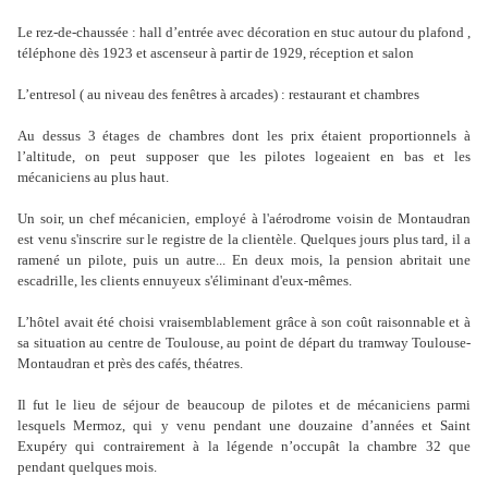
Le rez-de-chaussée : hall d’entrée avec décoration en stuc autour du plafond ,
téléphone dès 1923 et ascenseur à partir de 1929, réception et salon
L’entresol ( au niveau des fenêtres à arcades) : restaurant et chambres
Au dessus 3 étages de chambres dont les prix étaient proportionnels à
l’altitude, on peut supposer que les pilotes logeaient en bas et les
mécaniciens au plus haut.
Un soir, un chef mécanicien, employé à l'aérodrome voisin de Montaudran
est venu s'inscrire sur le registre de la clientèle. Quelques jours plus tard, il a
ramené un pilote, puis un autre... En deux mois, la pension abritait une
escadrille, les clients ennuyeux s'éliminant d'eux-mêmes.
L’hôtel avait été choisi vraisemblablement grâce à son coût raisonnable et à
sa situation au centre de Toulouse, au point de départ du tramway Toulouse-
Montaudran et près des cafés, théatres.
Il fut le lieu de séjour de beaucoup de pilotes et de mécaniciens parmi
lesquels Mermoz, qui y venu pendant une douzaine d’années et Saint
Exupéry qui contrairement à la légende n’occupât la chambre 32 que
pendant quelques mois.