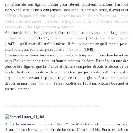
en raison de son âge, il insista pour obtenir plusieurs missions. Parti de
Borgo en Corse, il ne revint jamais. Dans sa toute dernière lettre, il avait écrit
:
"Je fais la guerre le plus profondément possible... Si je suis descendu, je ne
regretterai rien. La termitière future m'épouvante. Et je hais leurs vertus de
robots. Moi, j'étais fait pour être jardinier."
Antoine de Saint-Exupéry avait écrit trois autres œuvres durant la guerre :
"
Pilote de guerre"
(1942),
"Lettre à un otage"
(1943),
"
Le Petit Prince"
(1943) – qu'il avait illustré lui-même. Il faut y ajouter ce qu'il tenait, peut-
être à tort, pour son plus grand livre :
"
Citadelle"
(1948).
Chacun de ces livres forme un documentaire lyrique dont on chercherait en
vain l'équivalent dans notre littérature. Antoine de Saint-Exupéry est une des
plus belles figures que la France ait jamais comptées depuis le début de ce
siècle. Tant par la noblesse de son caractère que par ses dons d'écrivain, il a
acquis de son vivant la plus juste gloire et cette gloire s'est encore accrue
depuis sa mort. Ses
"
Carnets"
furent publiés en 1953 par Michel Quesnel et
Pierre Chevrier.
Le chateau de Saint Maurice de Rémens près d'Amberieu.
Après la naissance de deux filles, Marie-Madeleine et Simone, l'arrivée
d'Antoine comble sa jeune mère de bonheur. Un second fils, François, naît en