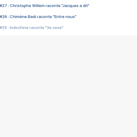
#27 : Christophe Willem raconte "Jacques a dit"
#26 : Chimène Badi raconte "Entre nous"
#25 : Indochine raconte "3e sexe"
#24 : Zaho raconte "C'est chelou"
#23 : Patrick Bruel raconte "Au café des délices"
#22 : Kyo raconte "Le chemin"
#21 : Nolwenn Leroy raconte "Cassé"
#20 : Patrick Hernandez raconte "Born to be alive"
#19 : Lorie raconte "Près de moi"
#18 : Michael Jones raconte "A nos actes manqués" (avec Jean-Jacque
#17 : Khaled raconte "Aïcha"
#16 : Corneille raconte "Parce qu'on vient de loin"