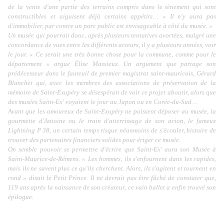
de la vente d'une partie des terrains compris dans le tènement qui sont
constructibles et aiguisent déjà certains appétits… « Il n'y aura pas
d'immobilier, par contre un parc public est envisageable à côté du musée. »
Un musée qui pourrait donc, après plusieurs tentatives avortées, malgré une
concordance de vues entre les différents acteurs, il y a plusieurs années, voir
le jour. « Ce serait une très bonne chose pour la commune, comme pour le
département » argue Élise Massieux. Un argument que partage son
prédécesseur dans le fauteuil de premier magistrat saint-mauricois, Gérard
Blanchet qui, avec les membres des associations de préservation de la
mémoire de Saint-Exupéry se désespérait de voir ce projet aboutir, alors que
des musées Saint-Ex' voyaient le jour au Japon ou en Corée-du-Sud…
Avant que les amoureux de Saint-Exupéry ne puissent déposer au musée, la
gourmette d'Antoine ou le train d'atterrissage de son avion, le fameux
Lightning P 38, un certain temps risque néanmoins de s'écouler, histoire de
trouver des partenaires financiers solides pour ériger ce musée.
On semble pouvoir se permettre d'écrire que Saint-Ex' aura son Musée à
Saint-Maurice-de-Rémens. « Les hommes, ils s'enfournent dans les rapides,
mais ils ne savent plus ce qu'ils cherchent. Alors, ils s'agitent et tournent en
rond » disait le Petit Prince. Il ne devrait pas être fâché de constater que,
119 ans après la naissance de son créateur, ce vain ballet a enfin trouvé son
épilogue.