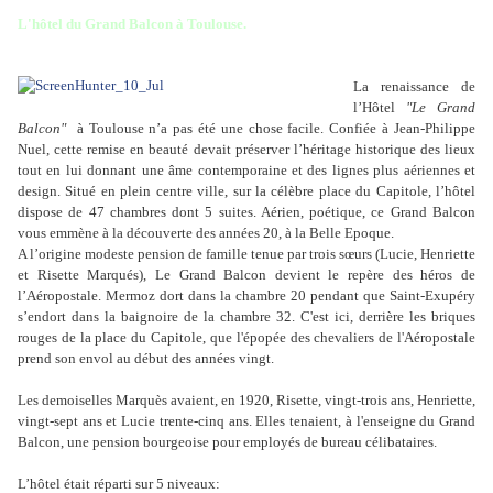
L'hôtel du Grand Balcon à Toulouse.
La renaissance de
l’Hôtel
"Le Grand
Balcon"
à Toulouse n’a pas été une chose facile. Confiée à Jean-Philippe
Nuel, cette remise en beauté devait préserver l’héritage historique des lieux
tout en lui donnant une âme contemporaine et des lignes plus aériennes et
design. Situé en plein centre ville, sur la célèbre place du Capitole, l’hôtel
dispose de 47 chambres dont 5 suites. Aérien, poétique, ce Grand Balcon
vous emmène à la découverte des années 20, à la Belle Epoque.
A l’origine modeste pension de famille tenue par trois sœurs (Lucie, Henriette
et Risette Marqués), Le Grand Balcon devient le repère des héros de
l’Aéropostale. Mermoz dort dans la chambre 20 pendant que Saint-Exupéry
s’endort dans la baignoire de la chambre 32. C'est ici, derrière les briques
rouges de la place du Capitole, que l'épopée des chevaliers de l'Aéropostale
prend son envol au début des années vingt.
Les demoiselles Marquès avaient, en 1920, Risette, vingt-trois ans, Henriette,
vingt-sept ans et Lucie trente-cinq ans. Elles tenaient, à l'enseigne du Grand
Balcon, une pension bourgeoise pour employés de bureau célibataires.
L’hôtel était réparti sur 5 niveaux: