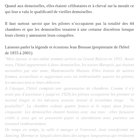
Quand aux demoiselles, elles étaient célibataires et à cheval sur la morale ce
qui leur a valu le qualificatif de vieilles demoiselles .
Il faut surtout savoir que les pilotes n’occupaient pas la totalité des 44
chambres et que les demoiselles tenaient à une certaine discrétion lorsque
leurs clients y amenaient leurs conquêtes.
Laissons parler la légende et écoutons Jean Brousse (proprietaire de l'hôtel
de 1955 à 2001)
"
Mon épouse et moi-même sommes arrivés au Grand Balcon en 1955. Avant
nous, l'hôtel appartenait à deux demoiselles, les soeurs Marqués, qui étaient
secondées par une amie, Mademoiselle Masson. Elles étaient de saintes
femmes, accueillant et supportant avec un inébranlable sourire les pilotes,
les mécaniciens et leurs déboires.
A l'époque, l'hôtel comptait une quarantaine de chambres. Comme il n'y
avait pas d'ascenseur ( jusqu'en 1929) les pilotes occupaient les premier et
second étages et les mécanos avaient investi le troisièmes étage : "le
poulailler". La chambre coûtait quatre francs et le repas deux francs
cinquante. Les demoiselles étaient bonnes avec eux tous : elles faisaient
crédit à ceux qui ne pouvaient payer et attendaient avec patience un
éventuel remboursement.
De temps en temps, la salle à manger et l'entresol, était transformés en
dancing. Mermoz se lançait alors dans des tangos langoureux qui rendaient