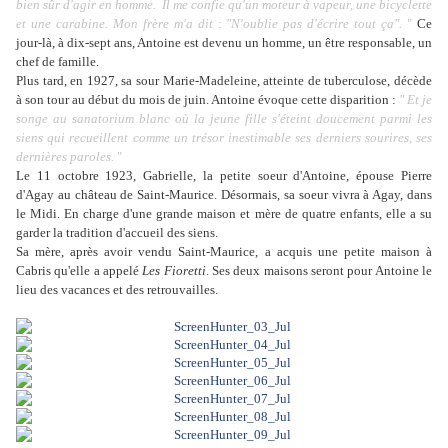
bien sûr d'agir en homme. Il me confie qu'un moteur à vapeur, une bicyclette
et une carabine. Mon frère m'a dit : "N'oublie pas d'écrire tout ça".
"
Ce
jour-là, à dix-sept ans, Antoine est devenu un homme, un être responsable, un
chef de famille.
Plus tard, en 1927, sa sour Marie-Madeleine, atteinte de tuberculose, décède
à son tour au début du mois de juin. Antoine évoque cette disparition :
" Et je
songe au sanatorium blanc où la jeune fille s'éteint doucement parmi les
siens qui recueillent comme un trésor inestimable ses derniers sourires, ses
dernières paroles.
"
Le 11 octobre 1923, Gabrielle, la petite soeur d'Antoine, épouse Pierre
d'Agay au château de Saint-Maurice. Désormais, sa soeur vivra à Agay, dans
le Midi. En charge d'une grande maison et mère de quatre enfants, elle a su
garder la tradition d'accueil des siens.
Sa mère, après avoir vendu Saint-Maurice, a acquis une petite maison à
Cabris qu'elle a appelé
Les Fioretti
. Ses deux maisons seront pour Antoine le
lieu des vacances et des retrouvailles.