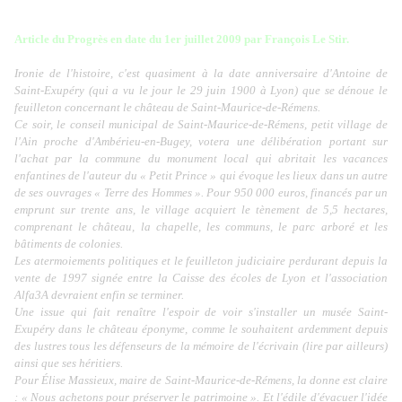
Article du Progrès en date du 1er juillet 2009 par François Le Stir.
Ironie de l'histoire, c'est quasiment à la date anniversaire d'Antoine de
Saint-Exupéry (qui a vu le jour le 29 juin 1900 à Lyon) que se dénoue le
feuilleton concernant le château de Saint-Maurice-de-Rémens.
Ce soir, le conseil municipal de Saint-Maurice-de-Rémens, petit village de
l'Ain proche d'Ambérieu-en-Bugey, votera une délibération portant sur
l'achat par la commune du monument local qui abritait les vacances
enfantines de l'auteur du « Petit Prince » qui évoque les lieux dans un autre
de ses ouvrages « Terre des Hommes ». Pour 950 000 euros, financés par un
emprunt sur trente ans, le village acquiert le tènement de 5,5 hectares,
comprenant le château, la chapelle, les communs, le parc arboré et les
bâtiments de colonies.
Les atermoiements politiques et le feuilleton judiciaire perdurant depuis la
vente de 1997 signée entre la Caisse des écoles de Lyon et l'association
Alfa3A devraient enfin se terminer.
Une issue qui fait renaître l'espoir de voir s'installer un musée Saint-
Exupéry dans le château éponyme, comme le souhaitent ardemment depuis
des lustres tous les défenseurs de la mémoire de l'écrivain (lire par ailleurs)
ainsi que ses héritiers.
Pour Élise Massieux, maire de Saint-Maurice-de-Rémens, la donne est claire
: « Nous achetons pour préserver le patrimoine ». Et l'édile d'évacuer l'idée