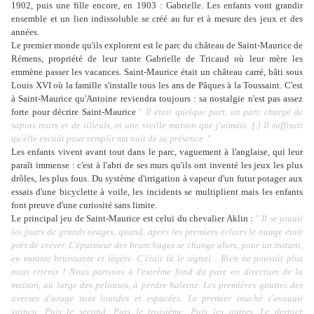
1902, puis une fille encore, en 1903 : Gabrielle. Les enfants vont grandir
ensemble et un lien indissoluble se créé au fur et à mesure des jeux et des
années.
Le premier monde qu'ils explorent est le parc du château de Saint-Maurice de
Rémens, propriété de leur tante Gabrielle de Tricaud où leur mère les
emmène passer les vacances. Saint-Maurice était un château carré, bâti sous
Louis XVI où la famille s'installe tous les ans de Pâques à la Toussaint. C'est
à Saint-Maurice qu'Antoine reviendra toujours : sa nostalgie n'est pas assez
forte pour décrire Saint-Maurice
"
Il était quelque part, un parc chargé de
sapins noirs et de tilleuls, et une vieille maison que j'aimais. [.] Il suffisait
qu'elle existât pour remplir ma nuit de sa présence.
"
Les enfants vivent avant tout dans le parc, vaguement à l'anglaise, qui leur
paraît immense : c'est à l'abri de ses murs qu'ils ont inventé les jeux les plus
drôles, les plus fous. Du système d'irrigation à vapeur d'un futur potager aux
essais d'une bicyclette à voile, les incidents se multiplient mais les enfants
font preuve d'une curiosité sans limite.
Le principal jeu de Saint-Maurice est celui du chevalier Aklin :
"
Il se jouait
les jours de grands orages, quand, après les premiers éclairs le nuage était
près de crever. L'épaisseur des branchages se change alors, pour un instant,
en mousse bruissante et légère. C'était là le signal... Rien ne pouvait plus
nous retenir ! Nous partions à l'extrême fond du parc en direction de la
maison, au large des pelouses, à perdre haleine. Les premières gouttes des
averses d'orage sont lourdes et espacées. Le premier touché s'avouait
vaincu. Puis le second. Puis le troisième. Puis les autres. Le dernier