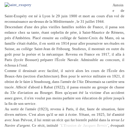
Antoin
e de
Saint-Exupéry est né à Lyon le 29 juin 1900 et mort au cours d'un vol de
reconnaissance au-dessus de la Méditerranée , le 31 juillet 1944.
Descendant d'une des plus vieilles familles nobles de France, il passa son
enfance chez sa tante, étant orphelin de père, à Saint-Maurice de Rémens,
près d'Ambérieu. Placé ensuite au collège de Sainte-Croix du Mans, où sa
famille s'était établie, il en sortit en 1914 pour aller poursuivre ses études en
Suisse, au collège Saint-Jean de Fribourg. Studieux, il montrait en outre du
goût pour la poésie et la mécanique. Revenu en France en 1917, il alla à
Paris (lycée Bossuet) préparer l'École Navale. Admissible au concours, il
échoua à l'oral.
Comme il dessinait avec facilité, il suivit alors les cours de l'École des
Beaux-Arts (section d'architecture). Bon pour le service militaire en 1921, il
obtint de le faire à Strasbourg, dans l'armée de l'Air. Désormais sa carrière sera
tracée. Affecté d'abord à Rabat (1922), il passa ensuite au groupe de chasse
du 33e d'aviation au Bourget. Bien qu'ayant été la victime d'un accident
assez grave, il n'en voulut pas moins parfaire son éducation de pilote jusqu'à
la fin de son service.
Au sortir de l'armée (1923), revenu à Paris, il dut, faute de situation, faire
divers métiers. C'est alors qu'il se mit à écrire. S'étant, en 1925, lié d'amitié
avec Jean Prévost, il lui remit un récit qui fut bientôt publié dans la revue
Le
Navire d'argent
. Ce récit, intitulé
"
L'Evasion de Jacques Bernis"
, évoquait