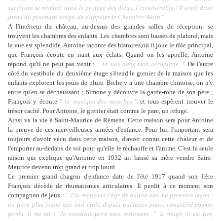
survivant se révélait ainsi le protégé des dieux, l'invulnérable ! Il avait droit
jusqu'au prochain orage, de s'appeler le Chevalier Aklin
"
A l'intérieur du château, au-dessus des grandes salles de réception, se
trouvent les chambres des enfants. Les chambres sont basses de plafond, mais
la vue est splendide. Antoine raconte des histoires,où il joue le rôle principal,
que François écoute en riant aux éclats. Quand on les appelle, Antoine
répond qu'il ne peut pas venir :
"
Je suis dans mon aéroplane
. "
De l'autre
côté du vestibule du deuxième étage s'étend le grenier de la maison que les
enfants explorent les jours de pluie. Biche y a une chambre chinoise, on n'y
entre qu'en se déchaussant ; Simone y découvre la garde-robe de son père ;
François y écoute
"
la musique des mouches
"
et tous espèrent trouver le
trésor caché. Pour Antoine, le grenier était comme le parc, un refuge.
Ainsi va la vie à Saint-Maurice de Rémens. Cette maison sera pour Antoine
la preuve de ces merveilleuses années d'enfance. Pour lui, l'important sera
toujours d'avoir vécu dans cette maison, d'avoir connu cette chaleur et de
l'emporter au-dedans de soi pour qu'elle le réchauffe et l'anime. C'est la seule
raison qui explique qu'Antoine en 1932 ait laissé sa mère vendre Saint-
Maurice devenu trop grand et trop lourd.
Le premier grand chagrin d'enfance date de l'été 1917 quand son frère
François décède de rhumatismes articulaires. Il perdit à ce moment son
compagnon de jeux :
"
J'ai reçu vers l'âge de quinze ans ma première leçon :
un frère plus jeune que moi était, depuis quelques jours, considéré comme
perdu. Il me dit : "Je voudrais faire mon testament...". Il rougit, il est fier,