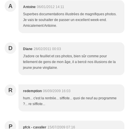
A
Antoine
06/01/2012 14:11
Superbes documentations illustrées de magnifiques photos.
Je vais te souhaiter de passer un excellent week-end.
Amicalement Antoine.
D
Diane
28/02/2011 00:03
J'adore ce feuillet et ces photos, bien sûr comme pour
tellement de gens de mon âge, il a bercé nos illusions de la
jeune jeune vingtaine.
R
redemption
06/09/2009 16:03
hum... c'est la rentrée... sifflote... quoi de neuf au programme
?... re sifflote...
P
pfck - cavalier
15/07/2009 07:16