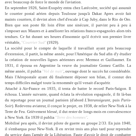
avec beaucoup de force le monde de l'aviation.
En septembre 1926, Saint-Exupéry entra chez Latécoère, société qui assurait
le courrier postal aérien depuis Toulouse jusqu'à Dakar. Apres avoir fait
maints courriers, il devint alors chef d'escale à Cap Juby, dans le Rio de Oro.
Bien que son poste fût loin d'être une sinécure, il parvint peu à peu à
s'imposer aux Maures et à améliorer les relations franco-espagnoles alors très
tendues. Ce fut durant ses heures d'insomnie qu'il écrivit son premier livre
véritable,
"
Courrier Sud"
(1929).
La société pour le compte de laquelle il travaillait ayant pris beaucoup
d'extension, il partit, la même année, pour l'Amérique du Sud afin d'y étudier
la création de nouvelles lignes aériennes avec Mermoz et Guillaumet. En
1931, il épousa en Argentine la veuve du journaliste Gomez Carillo. La
même année, il publia
"
Vol de nuit"
, ouvrage dont le succès fut considérable.
Mais l'Aéropostale ayant dû finalement déposer son bilan, il connut des
temps difficiles malgré toute la renommée qu'il venait d'acquérir.
Attaché à Air-France en 1935, il tenta de battre le record Paris-Saïgon. Il
échoua. L'année suivante, quand éclata la révolution espagnole, il fit là-bas
du reportage pour un journal parisien (d'abord
L'Intransigeant
, puis
Paris-
Soir
). Redevenu aviateur, il conçut le projet, en 1938, de relier New-York à la
Terre de Feu. Grièvement blessé, il dut rester de longs mois en convalescence
à New York. En 1939 il publia
"
Terre des hommes"
.
Mobilisé peu après, il devint pilote de guerre au groupe 2/33. En juin 1940,
il s'embarqua pour New-York. Il en revint trois ans plus tard pour reprendre
du service dans l'armée de la Libération. Faute d'avoir le droit de combattre