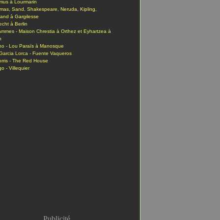
mus à Lourmarin
mas, Sand, Shakespeare, Neruda, Kipling,
and à Gargilesse
echt à Berlin
ammes - Maison Chrestia à Orthez et Eyhartzea à
n
no - Lou Paraïs à Manosque
Garcia Lorca - Fuente Vaqueros
orris - The Red House
o - Villequier
Publicité