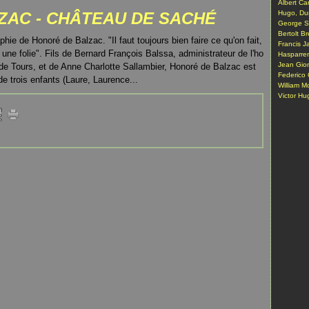
Albert Ca
ZAC - CHÂTEAU DE SACHÉ
Hugo, Du
George S
Bertolt Br
phie de Honoré de Balzac. "Il faut toujours bien faire ce qu'on fait,
Francis J
ne folie". Fils de Bernard François Balssa, administrateur de l'ho
Hasparre
Jean Gio
de Tours, et de Anne Charlotte Sallambier, Honoré de Balzac est
Federico 
 de trois enfants (Laure, Laurence...
William M
Victor Hug