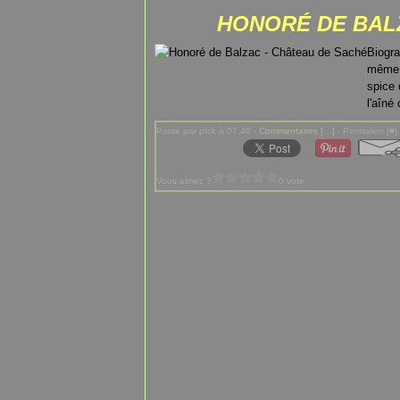
HONORÉ DE BAL
Biogra
même u
spice 
l'aîné
Posté par pfck à 07:40 -
Commentaires [
…
]
- Permalien [
#
]
Vous aimez ?
0 vote