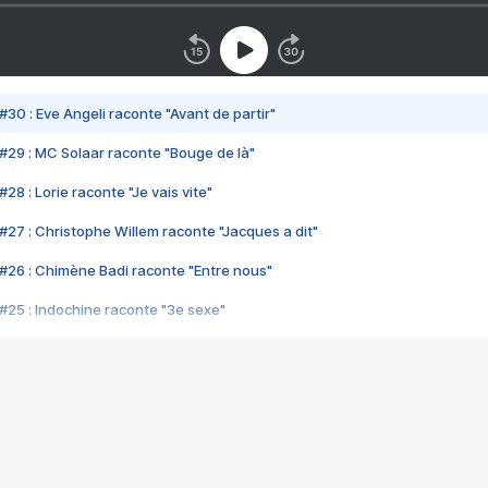
#30 : Eve Angeli raconte "Avant de partir"
#29 : MC Solaar raconte "Bouge de là"
28 : Lorie raconte "Je vais vite"
#27 : Christophe Willem raconte "Jacques a dit"
#26 : Chimène Badi raconte "Entre nous"
#25 : Indochine raconte "3e sexe"
#24 : Zaho raconte "C'est chelou"
#23 : Patrick Bruel raconte "Au café des délices"
#22 : Kyo raconte "Le chemin"
#21 : Nolwenn Leroy raconte "Cassé"