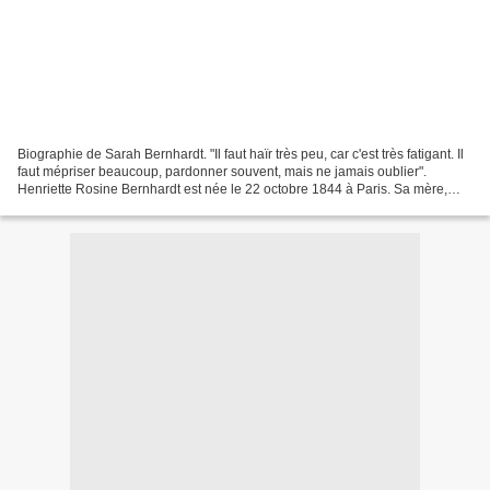
Biographie de Sarah Bernhardt. "Il faut haïr très peu, car c'est très fatigant. Il
faut mépriser beaucoup, pardonner souvent, mais ne jamais oublier".
Henriette Rosine Bernhardt est née le 22 octobre 1844 à Paris. Sa mère,
une courtisane d'origine hollandaise,...