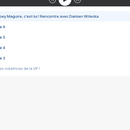
bey Maguire, c'est lui ! Rencontre avec Damien Witecka
e 6
e 5
e 4
e 3
s créatrices de la VF !
e 2
e 1
e Mektoub My Love arrive enfin ! Rencontre avec Shaïn Boumedine et Sal
i : après Toni en famille
elle réalise le bouleversant Dites lui que je l'aime