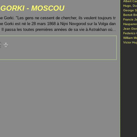
Albert Ca
 GORKI - MOSCOU
Hugo, Du
George S
Bertolt Br
 Gorki. "Les gens ne cessent de chercher, ils veulent toujours tr
Francis J
 Gorki est né le 28 mars 1868 à Nijni Novgorod sur la Volga dan
Hasparre
Jean Gio
 Il passa les toutes premières années de sa vie à Astrakhan où...
Federico 
William M
Victor Hug