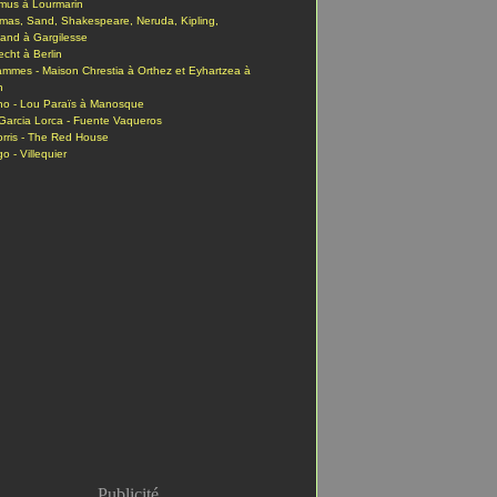
mus à Lourmarin
mas, Sand, Shakespeare, Neruda, Kipling,
and à Gargilesse
echt à Berlin
ammes - Maison Chrestia à Orthez et Eyhartzea à
n
no - Lou Paraïs à Manosque
Garcia Lorca - Fuente Vaqueros
orris - The Red House
o - Villequier
Publicité