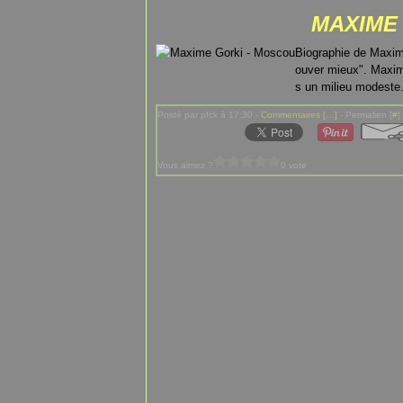
MAXIME
Biographie de Maxime
ouver mieux". Maxime
s un milieu modeste.
Posté par pfck à 17:30 -
Commentaires [
…
]
- Permalien [
#
]
Vous aimez ?
0 vote