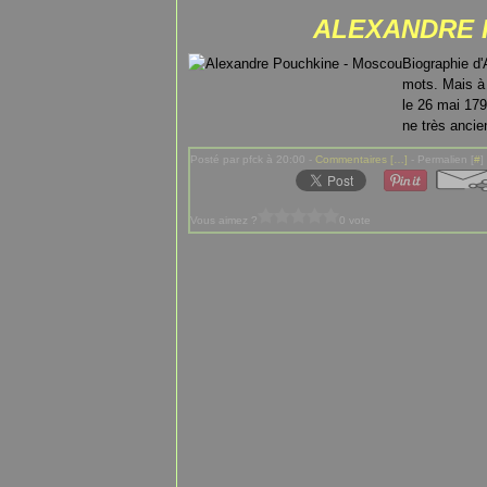
ALEXANDRE 
Biographie d'
mots. Mais à 
le 26 mai 179
ne très ancie
Posté par pfck à 20:00 -
Commentaires [
…
]
- Permalien [
#
]
Vous aimez ?
0 vote