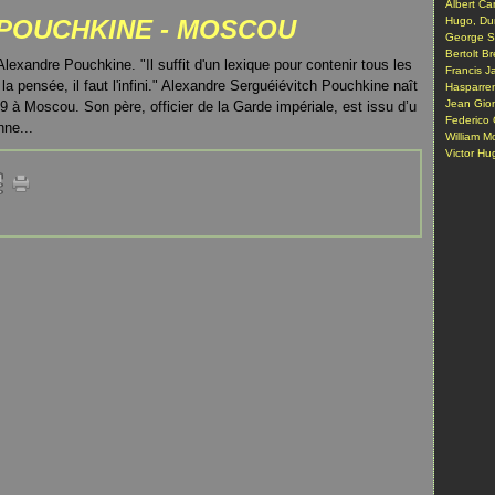
Albert Ca
POUCHKINE - MOSCOU
Hugo, Du
George S
Bertolt Br
Alexandre Pouchkine. "Il suffit d'un lexique pour contenir tous les
Francis J
la pensée, il faut l'infini." Alexandre Serguéiévitch Pouchkine naît
Hasparre
Jean Gio
9 à Moscou. Son père, officier de la Garde impériale, est issu d’u
Federico 
nne...
William M
Victor Hug