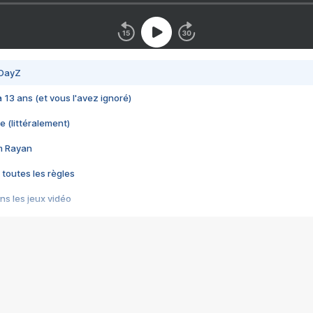
 DayZ
 a 13 ans (et vous l'avez ignoré)
e (littéralement)
im Rayan
 toutes les règles
s les jeux vidéo
us choquant de Rockstar ? - Le scandale BULLY
e plus moche de Steam
du RÊVE tourne au CAUCHEMAR
pendant 8 heures