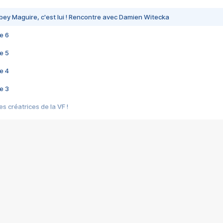
bey Maguire, c'est lui ! Rencontre avec Damien Witecka
e 6
e 5
e 4
e 3
s créatrices de la VF !
e 2
e 1
e Mektoub My Love arrive enfin ! Rencontre avec Shaïn Boumedine et Sal
i : après Toni en famille
elle réalise le bouleversant Dites lui que je l'aime
ais ! Rencontre autour de Vie privée de Rebecca Zlotowski