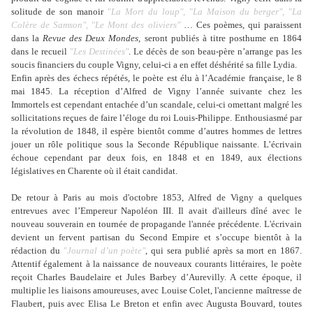
solitude de son manoir
"
La Mort du loup"
, "
La Maison du berger"
, "
La
Colère de Samson"
, "
Le Mont des oliviers"
… Ces poèmes, qui paraissent
dans la
Revue des Deux Mondes,
seront publiés à titre posthume en 1864
dans le recueil
"
Les Destinées"
. Le décès de son beau-père n’arrange pas les
soucis financiers du couple Vigny, celui-ci a en effet déshérité sa fille Lydia.
Enfin après des échecs répétés, le poète est élu à l’Académie française, le 8
mai 1845. La réception d’Alfred de Vigny l’année suivante chez les
Immortels est cependant entachée d’un scandale, celui-ci omettant malgré les
sollicitations reçues de faire l’éloge du roi Louis-Philippe. Enthousiasmé par
la révolution de 1848, il espère bientôt comme d’autres hommes de lettres
jouer un rôle politique sous la Seconde République naissante. L’écrivain
échoue cependant par deux fois, en 1848 et en 1849, aux élections
législatives en Charente où il était candidat.
De retour à Paris au mois d'octobre 1853, Alfred de Vigny a quelques
entrevues avec l’Empereur Napoléon III. Il avait d'ailleurs dîné avec le
nouveau souverain en tournée de propagande l'année précédente. L'écrivain
devient un fervent partisan du Second Empire et s’occupe bientôt à la
rédaction du
"
Journal d’un poète"
, qui sera publié après sa mort en 1867.
Attentif également à la naissance de nouveaux courants littéraires, le poète
reçoit Charles Baudelaire et Jules Barbey d’Aurevilly. A cette époque, il
multiplie les liaisons amoureuses, avec Louise Colet, l'ancienne maîtresse de
Flaubert, puis avec Elisa Le Breton et enfin avec Augusta Bouvard, toutes