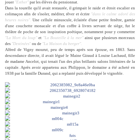
jouer
"Esther"
par les élèves du pensionnat.
Dans la tourelle qu'il avait restaurée, il grimpait le raide et étroit escalier en
colimaçon afin de s'isoler, méditer, rêver et écrire
"dans le calme adoré des
heures noires".
Une cellule minuscule, éclairée d'une petite fenêtre, garnie
d'une couchette monacale et d'un coffre à livres servant de siège, fut le
théâtre de poche de son inspiration poétique, notamment pour y commettre
"
La Mort du loup"
et
"
La Bouteille à la mer"
ainsi que plusieurs morceaux
des
"
Destinées
"
ou de
"
La Maison du berger"
.
Alfred de Vigny mourut, peu de temps après son épouse, en 1863. Sans
descendance directe, il avait légué le Maine Giraud à Louise Lachaud, fille
de madame Ancelot, qui tenait l'un des plus brillants salons littéraires de la
capitale. Après avoir appartenu aux Philippon, le domaine a été acheté en
1938 par la famille Durand, qui a replanté puis développé le vignoble.