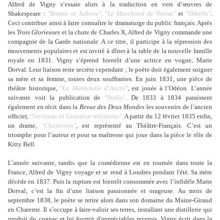
Alfred de Vigny s’essaie alors à la traduction en vers d’œuvres de
Shakespeare :
"
Roméo et Juliette"
, "
Le Marchand de Venise"
et
"
Othello"
.
Ceci contribue ainsi à faire connaître le dramaturge du public français. Après
les
Trois Glorieuses
et la chute de Charles X, Alfred de Vigny commande une
compagnie de la Garde nationale. A ce titre, il participe à la répression des
mouvements populaires et est invité à dîner à la table de la nouvelle famille
royale en 1831. Vigny s’éprend bientôt d’une actrice en vogue, Marie
Dorval. Leur liaison reste secrète cependant ; le poète doit également soigner
sa mère et sa femme, toutes deux souffrantes. En juin 1831, une pièce de
théâtre historique,
"
La Maréchale d‘Ancre"
, est jouée à l’Odéon. L’année
suivante voit la publication de
"
Stello"
. De 1833 à 1834 paraissent
également en récit dans la
Revue des Deux Mondes
les souvenirs de l’ancien
officier,
"
Servitude et Grandeur militaires"
.
A partir du 12 février 1835 enfin,
un drame,
"
Chatterton"
, est représenté au Théâtre-Français. C’est un
triomphe pour l’auteur et pour sa maîtresse qui joue dans la pièce le rôle de
Kitty Bell.
L’année suivante, tandis que la comédienne est en tournée dans toute la
France, Alfred de Vigny voyage et se rend à Londres pendant l'été. Sa mère
décède en 1837. Puis la rupture est bientôt consommée avec l’infidèle Marie
Dorval, c’est la fin d’une liaison passionnée et orageuse. Au mois de
septembre 1838, le poète se retire alors dans son domaine du Maine-Giraud
en Charente. Il s’occupe à faire-valoir ses terres, installant une distillerie qui
produit du cognac et lui fournit d'appréciables revenus. Vigny écrit dans la