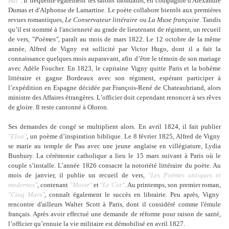
Bal"
. Il fréquente également les salons mondains, en compagnie d'Alexandre
Dumas et d'Alphonse de Lamartine. Le poète collabore bientôt aux premières
revues romantiques,
Le Conservateur littéraire
ou
La Muse française
. Tandis
qu’il est nommé à l'ancienneté au grade de lieutenant de régiment, un recueil
de vers, "
Poèmes"
, paraît au mois de mars 1822. Le 12 octobre de la même
année, Alfred de Vigny est sollicité par Victor Hugo, dont il a fait la
connaissance quelques mois auparavant, afin d’être le témoin de son mariage
avec Adèle Foucher. En 1823, le capitaine Vigny quitte Paris et la bohème
littéraire et gagne Bordeaux avec son régiment, espérant participer à
l’expédition en Espagne décidée par François-René de Chateaubriand, alors
ministre des Affaires étrangères. L’officier doit cependant renoncer à ses rêves
de gloire. Il reste cantonné à Oloron.
Ses demandes de congé se multiplient alors. En avril 1824, il fait publier
"
Eloa"
, un poème d’inspiration biblique. Le 8 février 1825, Alfred de Vigny
se marie au temple de Pau avec une jeune anglaise en villégiature, Lydia
Bunbury. La cérémonie catholique a lieu le 15 mars suivant à Paris où le
couple s’installe. L’année 1826 consacre la notoriété littéraire du poète. Au
mois de janvier, il publie un recueil de vers,
"
Les Poèmes antiques et
modernes"
, contenant
"
Moise"
et
"
Le Cor"
. Au printemps, son premier roman,
"
Cinq Mars"
, connaît également le succès en librairie. Peu après, Vigny
rencontre d'ailleurs Walter Scott à Paris, dont il considéré comme l'émule
français. Après avoir effectué une demande de réforme pour raison de santé,
l’officier qu’ennuie la vie militaire est démobilisé en avril 1827.