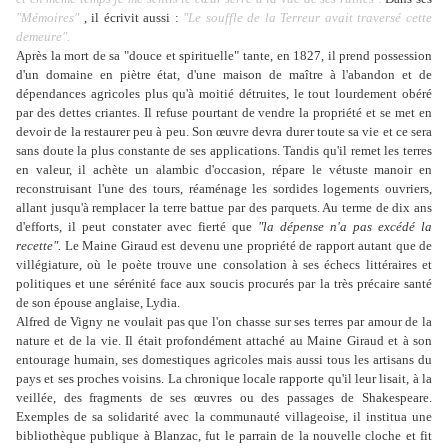
"
Mémoires"
, il écrivit aussi :
"Le souffle de la Terreur avait traversé cette
demeure".
Après la mort de sa "douce et spirituelle" tante, en 1827, il prend possession
d'un domaine en piètre état, d'une maison de maître à l'abandon et de
dépendances agricoles plus qu'à moitié détruites, le tout lourdement obéré
par des dettes criantes. Il refuse pourtant de vendre la propriété et se met en
devoir de la restaurer peu à peu. Son œuvre devra durer toute sa vie et ce sera
sans doute la plus constante de ses applications. Tandis qu'il remet les terres
en valeur, il achète un alambic d'occasion, répare le vétuste manoir en
reconstruisant l'une des tours, réaménage les sordides logements ouvriers,
allant jusqu'à remplacer la terre battue par des parquets. Au terme de dix ans
d'efforts, il peut constater avec fierté que
"la dépense n'a pas excédé la
recette".
Le Maine Giraud est devenu une propriété de rapport autant que de
villégiature, où le poète trouve une consolation à ses échecs littéraires et
politiques et une sérénité face aux soucis procurés par la très précaire santé
de son épouse anglaise, Lydia.
Alfred de Vigny ne voulait pas que l'on chasse sur ses terres par amour de la
nature et de la vie. Il était profondément attaché au Maine Giraud et à son
entourage humain, ses domestiques agricoles mais aussi tous les artisans du
pays et ses proches voisins. La chronique locale rapporte qu'il leur lisait, à la
veillée, des fragments de ses œuvres ou des passages de Shakespeare.
Exemples de sa solidarité avec la communauté villageoise, il institua une
bibliothèque publique à Blanzac, fut le parrain de la nouvelle cloche et fit