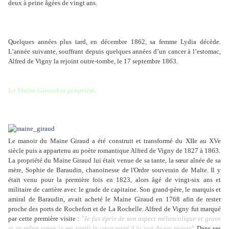
deux à peine âgées de vingt ans.
Quelques années plus tard, en décembre 1862, sa femme Lydia décède.
L’année suivante, souffrant depuis quelques années d’un cancer à l’estomac,
Alfred de Vigny la rejoint outre-tombe, le 17 septembre 1863.
Le Maine Giraud sa propriété.
Le manoir du Maine Giraud a été construit et transformé du XIIe au XVe
siècle puis a appartenu au poète romantique Alfred de Vigny de 1827 à 1863.
La propriété du Maine Giraud lui était venue de sa tante, la sœur aînée de sa
mère, Sophie de Baraudin, chanoinesse de l'Ordre souverain de Malte. Il y
était venu pour la première fois en 1823, alors âgé de vingt-six ans et
militaire de carrière avec le grade de capitaine. Son grand-père, le marquis et
amiral de Baraudin, avait acheté le Maine Giraud en 1768 afin de rester
proche des ports de Rochefort et de La Rochelle. Alfred de Vigny fut marqué
par cette première visite :
"Je fus épris de son aspect mélancolique et grave
et en même temps je me sentis le cœur serré à la vue de ses ruines".
Dans ses