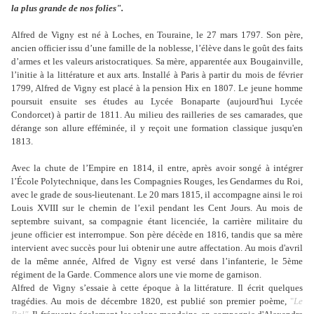
la plus grande de nos folies".
Alfred de Vigny est né à Loches, en Touraine, le 27 mars 1797. Son père,
ancien officier issu d’une famille de la noblesse, l’élève dans le goût des faits
d’armes et les valeurs aristocratiques. Sa mère, apparentée aux Bougainville,
l’initie à la littérature et aux arts. Installé à Paris à partir du mois de février
1799, Alfred de Vigny est placé à la pension Hix en 1807. Le jeune homme
poursuit ensuite ses études au Lycée Bonaparte (aujourd'hui Lycée
Condorcet) à partir de 1811. Au milieu des railleries de ses camarades, que
dérange son allure efféminée, il y reçoit une formation classique jusqu'en
1813.
Avec la chute de l’Empire en 1814, il entre, après avoir songé à intégrer
l’École Polytechnique, dans les Compagnies Rouges, les Gendarmes du Roi,
avec le grade de sous-lieutenant. Le 20 mars 1815, il accompagne ainsi le roi
Louis XVIII sur le chemin de l’exil pendant les Cent Jours. Au mois de
septembre suivant, sa compagnie étant licenciée, la carrière militaire du
jeune officier est interrompue. Son père décède en 1816, tandis que sa mère
intervient avec succès pour lui obtenir une autre affectation. Au mois d'avril
de la même année, Alfred de Vigny est versé dans l’infanterie, le 5ème
régiment de la Garde. Commence alors une vie morne de garnison.
Alfred de Vigny s’essaie à cette époque à la littérature. Il écrit quelques
tragédies. Au mois de décembre 1820, est publié son premier poème,
"
Le